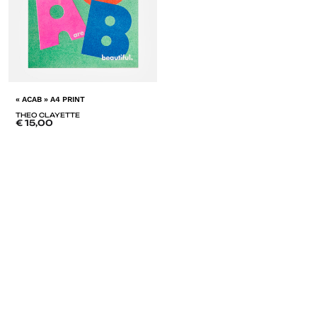
« ACAB » A4 PRINT
THEO CLAYETTE
€
15,00
ADD
TO
LISTE
DE
SOUHAITS