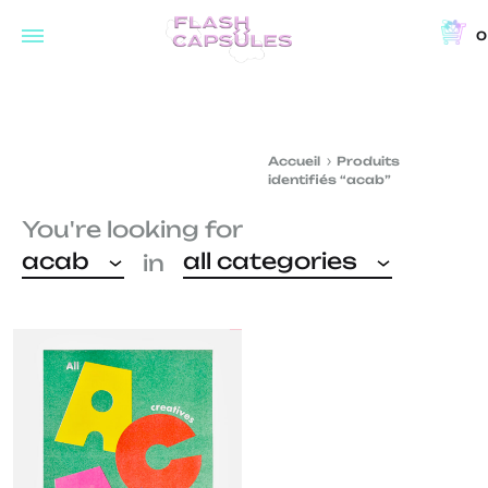
0
Flash
Concept
Capsules
store
and
Accueil
Produits
coffee
identifiés “acab”
shop
You're looking for
in
acab
all categories
in
Brussels