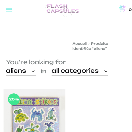
0
Flash
Concept
Capsules
store
and
Accueil
Produits
coffee
identifiés “aliens”
shop
You're looking for
in
aliens
all categories
in
Brussels
20%