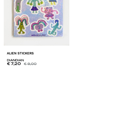
ALIEN STICKERS
DIANDIAN
€
7,20
€
9,00
ADD
TO
LISTE
DE
SOUHAITS