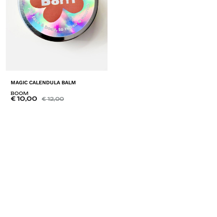
MAGIC CALENDULA BALM
BOOM
€
10,00
€
12,00
ADD
TO
LISTE
DE
SOUHAITS