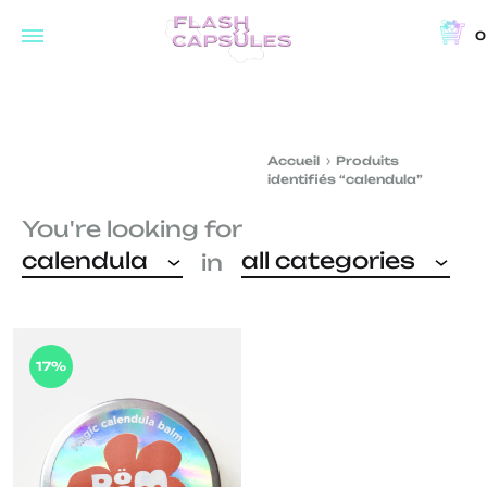
0
Flash
Concept
Capsules
store
and
Accueil
Produits
coffee
identifiés “calendula”
shop
You're looking for
in
calendula
all categories
in
Brussels
17%