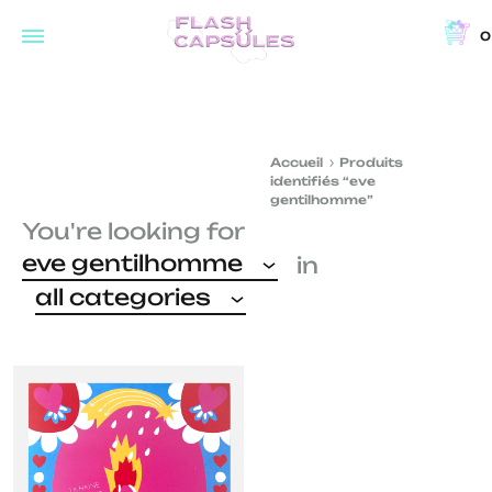
0
Flash
Concept
Capsules
store
and
Accueil
Produits
coffee
identifiés “eve
shop
gentilhomme”
You're looking for
in
eve gentilhomme
in
Brussels
all categories