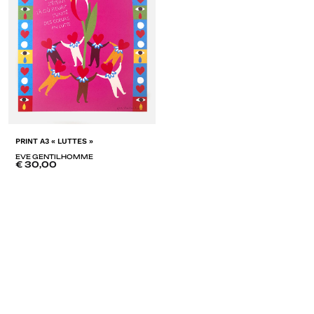
PRINT A3 « LUTTES »
EVE GENTILHOMME
€
30,00
ADD
TO
LISTE
DE
SOUHAITS