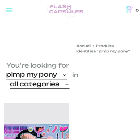
0
Flash
Concept
Capsules
store
and
Accueil
Produits
coffee
identifiés “pimp my pony”
shop
You're looking for
in
pimp my pony
in
Brussels
all categories