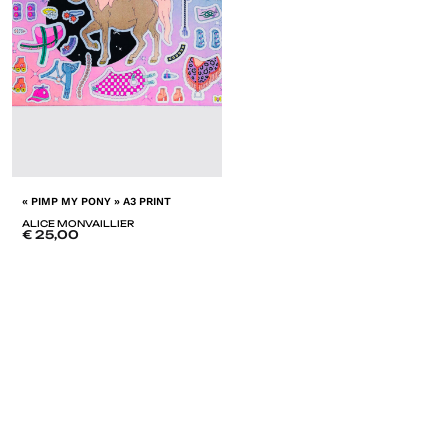
« PIMP MY PONY » A3 PRINT
ALICE MONVAILLIER
€
25,00
ADD
TO
LISTE
DE
SOUHAITS