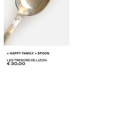
« HAPPY FAMILY » SPOON
LES TRESORS DE LIZON
€
30,00
ADD
TO
LISTE
DE
SOUHAITS