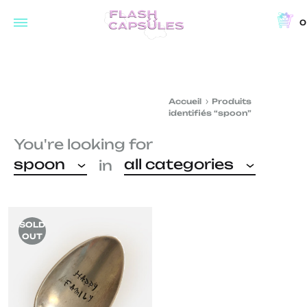
0
Flash
Concept
Capsules
store
and
Accueil
Produits
coffee
identifiés “spoon”
shop
You're looking for
in
spoon
all categories
in
Brussels
SOLD
OUT