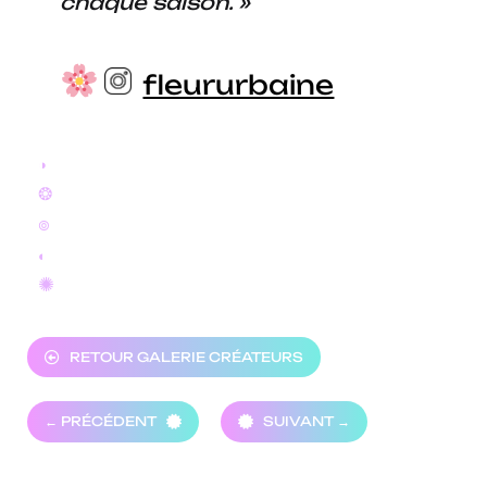
chaque saison. »
fleururbaine
◑
❂
๏
◐
✺
RETOUR GALERIE CRÉATEURS
← PRÉCÉDENT
SUIVANT →