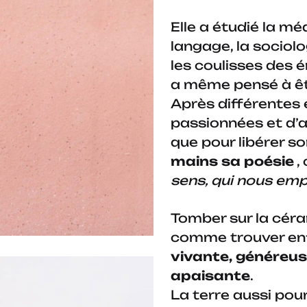
Elle a étudié la m
langage, la sociolog
les coulisses des 
a même pensé à ê
Après différentes
passionnées et d
que pour libérer so
mains sa poésie
, 
sens, qui nous emp
Tomber sur la cér
comme trouver enf
vivante, généreus
apaisante
.
La terre aussi pour