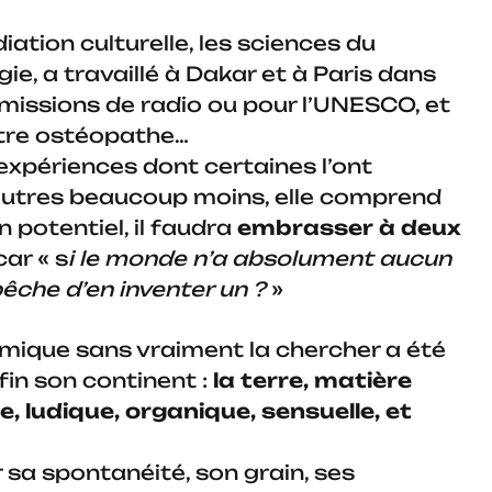
édiation culturelle, les sciences du
ie, a travaillé à Dakar et à Paris dans
émissions de radio ou pour l’UNESCO, et
tre ostéopathe…
 expériences dont certaines l’ont
’autres beaucoup moins, elle comprend
n potentiel, il faudra
embrasser à deux
car « s
i le monde n’a absolument aucun
êche d’en inventer un ?
»
amique sans vraiment la chercher a été
in son continent :
la terre, matière
e, ludique, organique, sensuelle, et
 sa spontanéité, son grain, ses