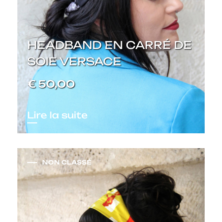
HEADBAND EN CARRÉ DE
SOIE VERSACE
€
50,00
Lire la suite
NON CLASSÉ