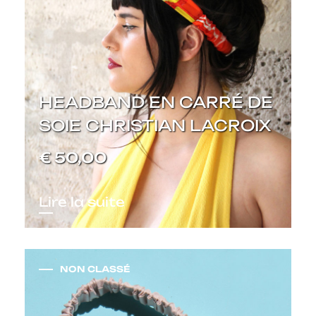
HEADBAND EN CARRÉ DE
SOIE CHRISTIAN LACROIX
€
50,00
Lire la suite
NON CLASSÉ