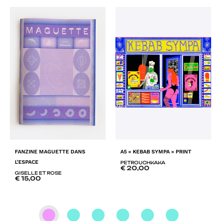
FANZINE MAGUETTE DANS
A5 « KEBAB SYMPA » PRINT
L’ESPACE
PETROUCHKAKA
€
20,00
GISELLE ET ROSE
€
15,00
AD
ADD
TO
TO
LIS