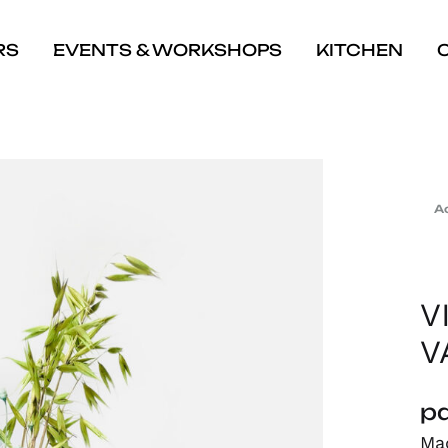
RS
EVENTS & WORKSHOPS
KITCHEN
A
V
V
pa
Ma