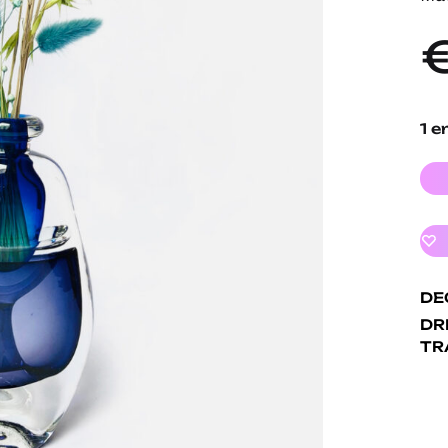
1 e
DE
DR
TR