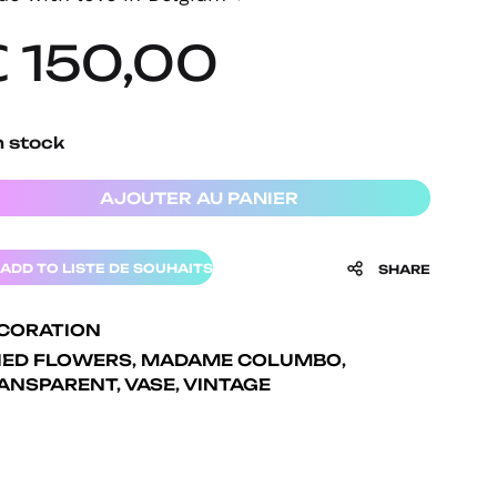
€
150,00
n stock
AJOUTER AU PANIER
ADD TO LISTE DE SOUHAITS
SHARE
CORATION
IED FLOWERS
,
MADAME COLUMBO
,
ANSPARENT
,
VASE
,
VINTAGE