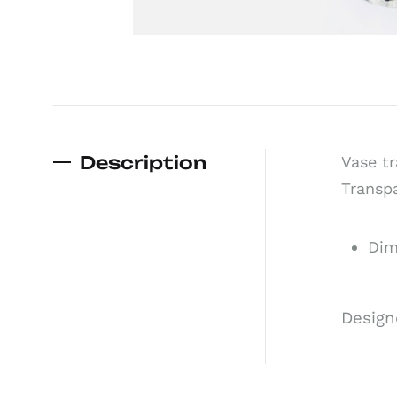
Description
Vase t
Transp
Dim
Desig