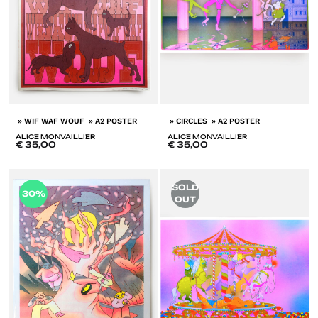
» WIF WAF WOUF » A2 POSTER
» CIRCLES » A2 POSTER
ALICE MONVAILLIER
ALICE MONVAILLIER
€
35,00
€
35,00
ADD
A
SOLD
30%
TO
T
OUT
LISTE
LI
DE
D
SOUHAITS
SO