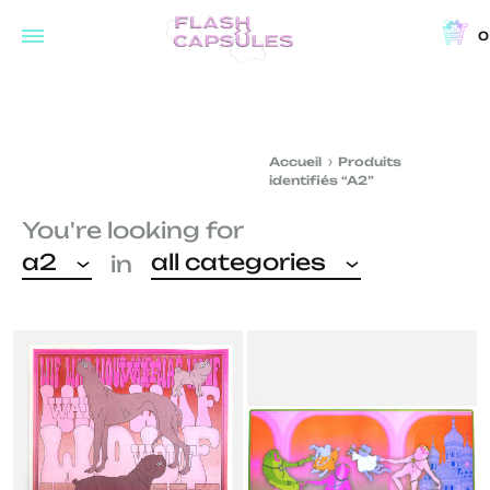
0
Flash
Concept
Capsules
store
and
Accueil
Produits
coffee
identifiés “A2”
shop
You're looking for
in
a2
all categories
in
Brussels