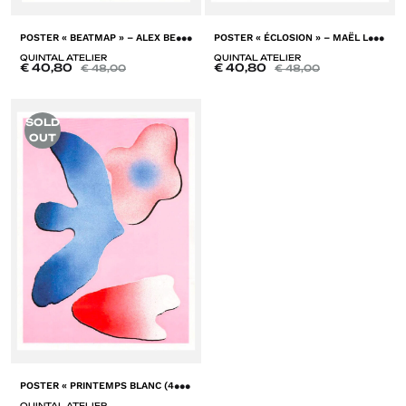
P
OSTER « BEATMAP » – ALEX BESIKIAN
P
OSTER « ÉCLOSION » – MAËL LE BRIAND
QUINTAL ATELIER
QUINTAL ATELIER
€
40,80
€
40,80
€
48,00
€
48,00
ADD
A
SOLD
TO
T
OUT
LISTE
LI
DE
D
SOUHAITS
SO
P
OSTER « PRINTEMPS BLANC (4) » – MANON CEZARO
QUINTAL ATELIER