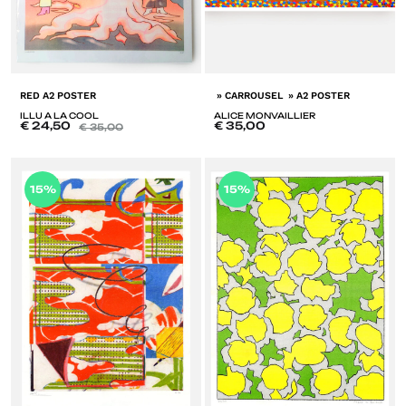
RED A2 POSTER
» CARROUSEL » A2 POSTER
ILLU A LA COOL
ALICE MONVAILLIER
€
24,50
€
35,00
€
35,00
A
ADD
15%
15%
T
TO
LI
LISTE
D
DE
SO
SOUHAITS