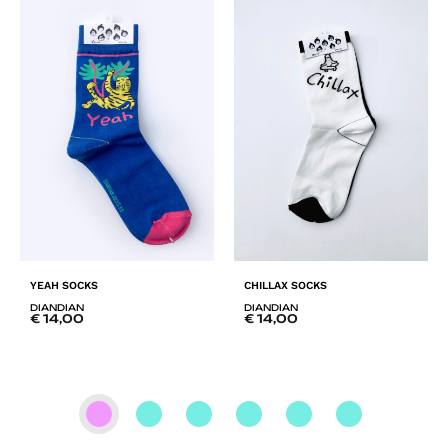
YEAH SOCKS
CHILLAX SOCKS
DIANDIAN
DIANDIAN
€
14,00
€
14,00
ADD
AD
TO
TO
LISTE
LIS